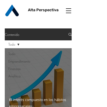
Alta Perspectiva
Contenido
Todo
Todo
Emprendimiento
Finanzas
Analítica
El interés compuesto en los hábitos
empresariales